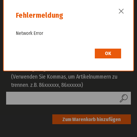
×
Bestellung aufgeben via
HC-Artikelnummer, OEM
Fehlermeldung
Nummer
oder
Produktnamen
Network Error
oder
OK
Bestellung aufgeben via
Artikelnummer-Liste
(Verwenden Sie Kommas, um Artikelnummern zu
trennen. z.B. 86xxxxxx, 86xxxxxx)
Zum Warenkorb hinzufügen