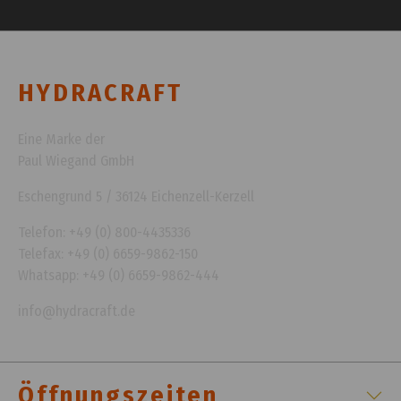
HYDRACRAFT
Eine Marke der
Paul Wiegand GmbH
Eschengrund 5 / 36124 Eichenzell-Kerzell
Telefon: +49 (0) 800-4435336
Telefax: +49 (0) 6659-9862-150
Whatsapp: +49 (0) 6659-9862-444
info@hydracraft.de
Öffnungszeiten