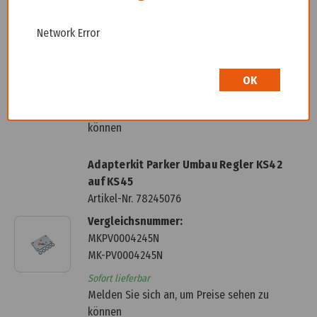
Scania für Pumpe rechtdrehend
Artikel-Nr.
78244886
Network Error
Vergleichsnummer:
3789592
OK
Liefertermin auf Anfrage
Melden Sie sich an, um Preise sehen zu
können
Adapterkit Parker Umbau Regler KS42
auf KS45
Artikel-Nr.
78245076
Vergleichsnummer:
MKPV0004245N
MK-PV0004245N
Sofort lieferbar
Melden Sie sich an, um Preise sehen zu
können