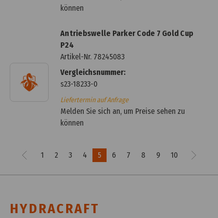
können
Antriebswelle Parker Code 7 Gold Cup
P24
Artikel-Nr.
78245083
Vergleichsnummer:
s23-18233-0
Liefertermin auf Anfrage
Melden Sie sich an, um Preise sehen zu
können
1
2
3
4
5
6
7
8
9
10
HYDRACRAFT