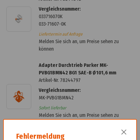
Vergleichsnummer:
033716070K
033-71607-0K
Liefertermin auf Anfrage
Melden Sie sich an, um Preise sehen zu
können
Adapter Durchtrieb Parker MK-
PVBG1BMN42 BG1 SAE-B Ø101,6 mm
Artikel-Nr.
78244797
Vergleichsnummer:
MK-PVBG1BMN42
Sofort lieferbar
Melden Sie sich an, um Preise sehen zu
können
×
Fehlermeldung
Adapterkit Parker Nebenantrieb ED-120