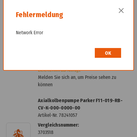
können
×
Fehlermeldung
Axialkolbenpumpe Parker F11-019-LU-
SV-S-000-0000-00
Network Error
Artikel-Nr.
78241056
Vergleichsnummer:
3708484
OK
3799444
Liefertermin auf Anfrage
Melden Sie sich an, um Preise sehen zu
können
Axialkolbenpumpe Parker F11-019-RB-
CV-K-000-0000-00
Artikel-Nr.
78241057
Vergleichsnummer:
3703518