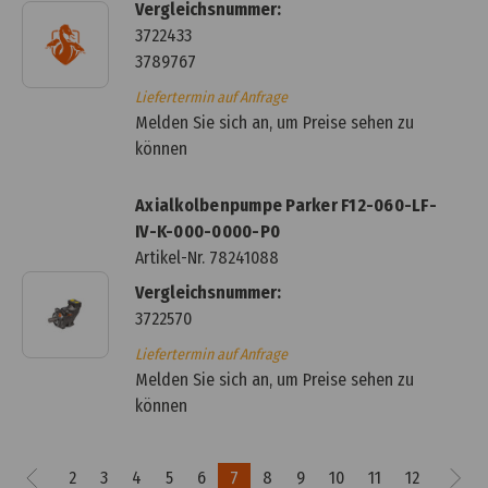
Vergleichsnummer:
3722433
3789767
Liefertermin auf Anfrage
Melden Sie sich an, um Preise sehen zu
können
Axialkolbenpumpe Parker F12-060-LF-
IV-K-000-0000-P0
Artikel-Nr.
78241088
Vergleichsnummer:
3722570
Liefertermin auf Anfrage
Melden Sie sich an, um Preise sehen zu
können
2
3
4
5
6
7
8
9
10
11
12