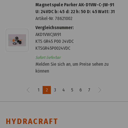
Magnetspule Parker AK-D1VW-C-JW-91
U: 24VDC b: 45 d: 22 h: 50 D: 45 Watt: 31
Artikel-Nr.
78621002
Vergleichsnummer:
AKD1VWCJW91
KTS GR45 P00 24VDC
KTSGR45P0024VDC
Sofort lieferbar
Melden Sie sich an, um Preise sehen zu
können
1
2
3
4
5
6
7
HYDRACRAFT