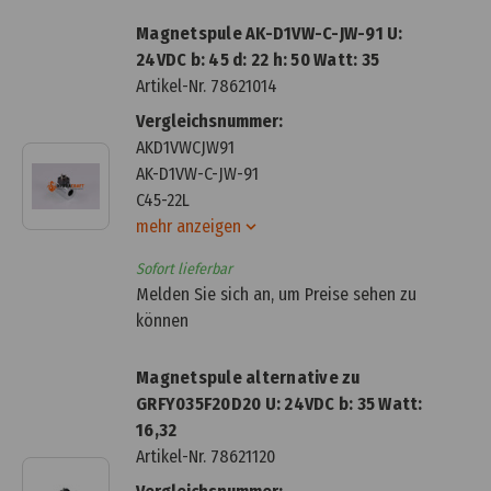
Magnetspule AK-D1VW-C-JW-91 U:
24VDC b: 45 d: 22 h: 50 Watt: 35
Artikel-Nr.
78621014
Vergleichsnummer:
AKD1VWCJW91
AK-D1VW-C-JW-91
C45-22L
mehr anzeigen
Sofort lieferbar
Melden Sie sich an, um Preise sehen zu
können
Magnetspule alternative zu
GRFY035F20D20 U: 24VDC b: 35 Watt:
16,32
Artikel-Nr.
78621120