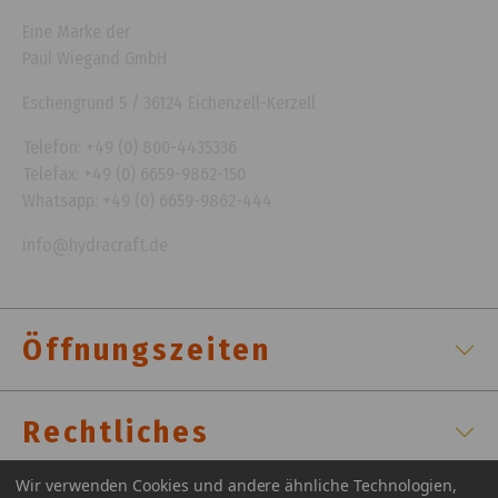
Eine Marke der
Paul Wiegand GmbH
Eschengrund 5 / 36124 Eichenzell-Kerzell
Telefon: +49 (0) 800-4435336
Telefax: +49 (0) 6659-9862-150
Whatsapp: +49 (0) 6659-9862-444
info@hydracraft.de
Öffnungszeiten
Rechtliches
Wir verwenden Cookies und andere ähnliche Technologien,