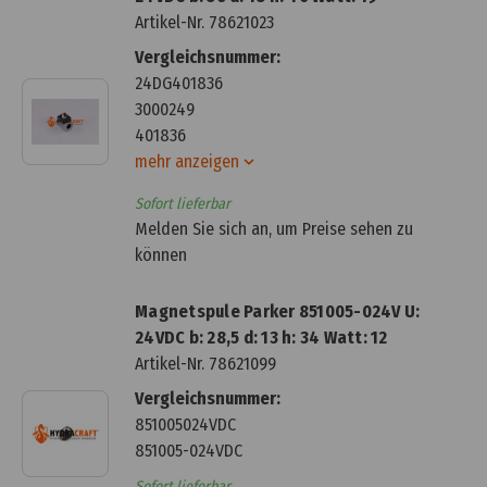
Artikel-Nr.
78621023
Vergleichsnummer:
24DG401836
3000249
401836
mehr anzeigen
Sofort lieferbar
Melden Sie sich an, um Preise sehen zu
können
Magnetspule Parker 851005-024V U:
24VDC b: 28,5 d: 13 h: 34 Watt: 12
Artikel-Nr.
78621099
Vergleichsnummer:
851005024VDC
851005-024VDC
Sofort lieferbar