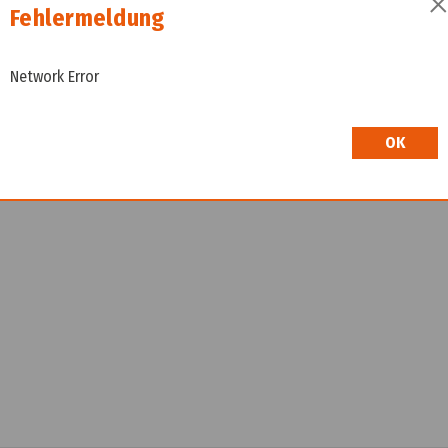
Fehlermeldung
Liefertermin auf Anfrage
Wir freuen uns, dass Sie hier sind! Um Preisinfo
Network Error
höflich, sich bei uns zu registrieren. Durch die E
Shop.
OK