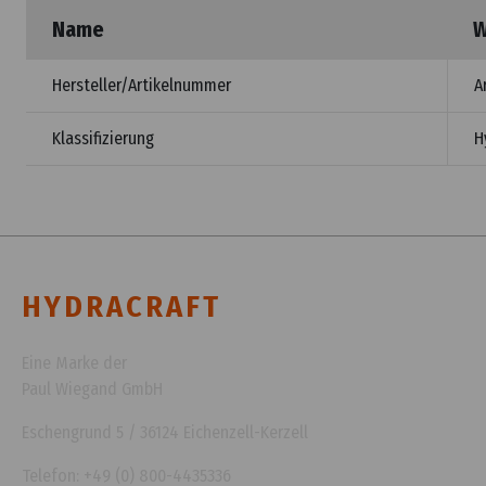
Name
W
Hersteller/Artikelnummer
A
Klassifizierung
H
HYDRACRAFT
Eine Marke der
Paul Wiegand GmbH
Eschengrund 5 / 36124 Eichenzell-Kerzell
Telefon: +49 (0) 800-4435336