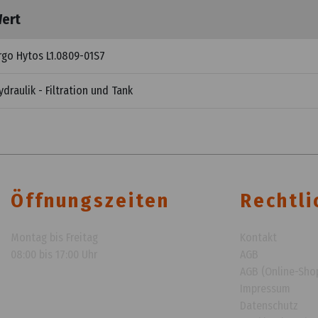
ert
rgo Hytos L1.0809-01S7
ydraulik - Filtration und Tank
Öffnungszeiten
Rechtli
Montag bis Freitag
Kontakt
08:00 bis 17:00 Uhr
AGB
AGB (Online-Sho
Impressum
Datenschutz