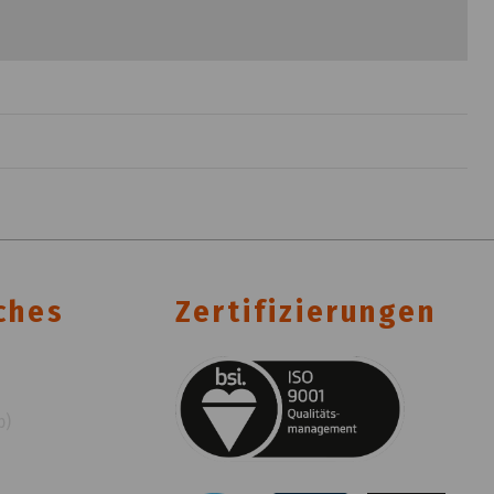
ches
Zertifizierungen
p)