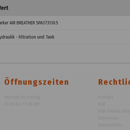
ert
arker AIR BREATHER SPA.1731.10.5
ydraulik - Filtration und Tank
Öffnungszeiten
Rechtli
Montag bis Freitag
Kontakt
08:00 bis 17:00 Uhr
AGB
AGB (Online-Sho
Impressum
Datenschutz