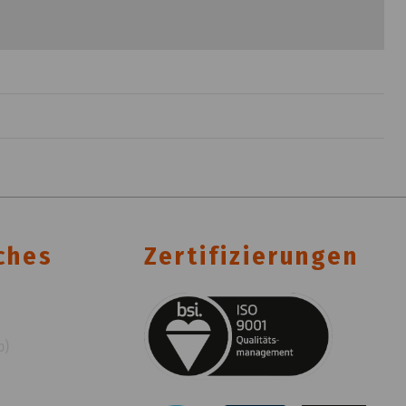
ches
Zertifizierungen
p)