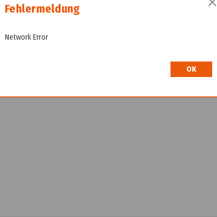
SPA1731105
Fehlermeldung
Liefertermin auf Anfrage
Network Error
Wir freuen uns, dass Sie hier sind! Um Preisinfo
höflich, sich bei uns zu registrieren. Durch die E
Shop.
OK