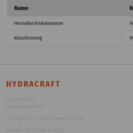
Name
W
Hersteller/Artikelnummer
P
Klassifizierung
H
HYDRACRAFT
Eine Marke der
Paul Wiegand GmbH
Eschengrund 5 / 36124 Eichenzell-Kerzell
Telefon: +49 (0) 800-4435336