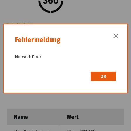
Sofort lieferbar
×
Wir freuen uns, dass Sie hier sind! Um Preisinformationen
Fehlermeldung
einzusehen und Ihren Kauf abzuschließen, bitten wir Sie
höflich, sich bei uns zu registrieren. Durch die Erstellung eines
Network Error
Kontos erhalten Sie vollen Zugriff auf unseren Shop.
OK
Beschreibung
Name
Wert