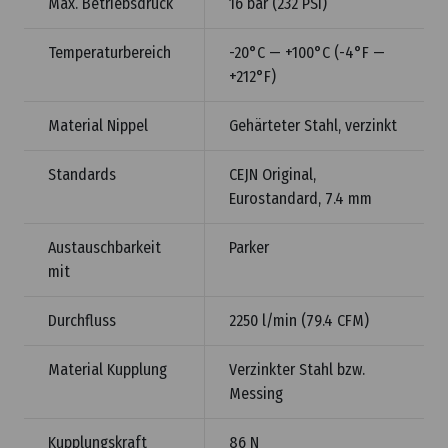
Max. Betriebsdruck
16 bar (232 PSI)
Temperaturbereich
-20°C — +100°C (-4°F —
+212°F)
Material Nippel
Gehärteter Stahl, verzinkt
Standards
CEJN Original,
Eurostandard, 7.4 mm
Austauschbarkeit
Parker
mit
Durchfluss
2250 l/min (79.4 CFM)
Material Kupplung
Verzinkter Stahl bzw.
Messing
Kupplungskraft
86 N