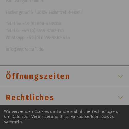
Paul Wiegand GmbH
Eschengrund 5 / 36124 Eichenzell-Kerzell
Telefon: +49 (0) 800-4435336
Telefax: +49 (0) 6659-9862-150
Whatsapp: +49 (0) 6659-9862-444
info@hydracraft.de
Öffnungszeiten
Rechtliches
Wir verwenden Cookies und andere ähnliche Technologien,
um Daten zur Verbesserung Ihres Einkaufserlebnisses zu
Zertifizierungen
sammeln.