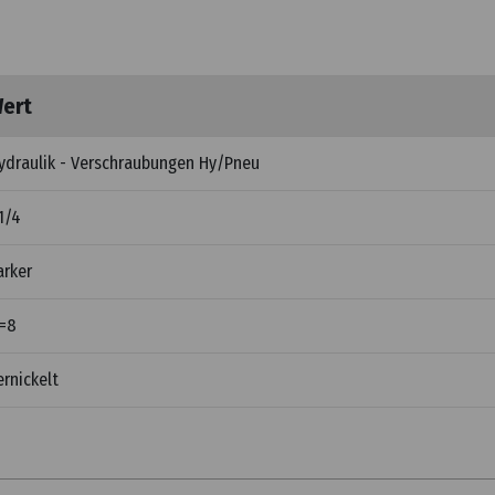
ert
ydraulik - Verschraubungen Hy/Pneu
1/4
arker
=8
ernickelt