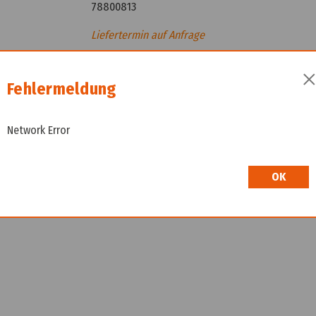
78800813
Liefertermin auf Anfrage
Wir freuen uns, dass Sie hier sind! Um Preisinfo
höflich, sich bei uns zu registrieren. Durch die E
Fehlermeldung
Shop.
Network Error
OK