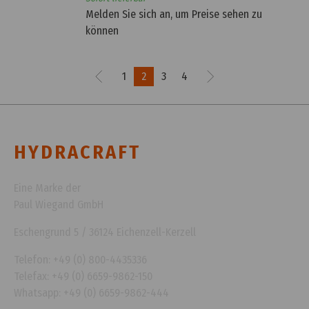
Melden Sie sich an, um Preise sehen zu
können
1
2
3
4
HYDRACRAFT
Eine Marke der
Paul Wiegand GmbH
Eschengrund 5 / 36124 Eichenzell-Kerzell
Telefon: +49 (0) 800-4435336
Telefax: +49 (0) 6659-9862-150
Whatsapp: +49 (0) 6659-9862-444