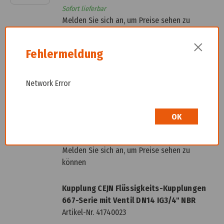
Sofort lieferbar
Melden Sie sich an, um Preise sehen zu
können
×
Fehlermeldung
Kupplung CEJN Flüssigkeits-Kupplungen
577-Serie mit Ventil DN09 IG1/2" FBR
Artikel-Nr.
41790001
Network Error
Vergleichsnummer:
10 577 1210
OK
105771210
Liefertermin auf Anfrage
Melden Sie sich an, um Preise sehen zu
können
Kupplung CEJN Flüssigkeits-Kupplungen
667-Serie mit Ventil DN14 IG3/4" NBR
Artikel-Nr.
41740023