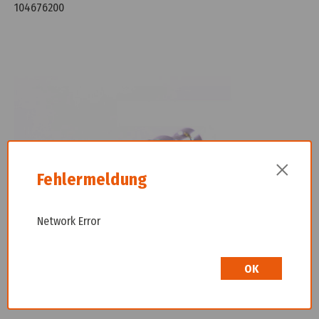
104676200
×
Fehlermeldung
Network Error
OK