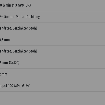
.0 l/min (1.3 GPM UK)
2= Gummi-Metall Dichtung
ehärtet, verzinkter Stahl
0,3 mm
ehärtet, verzinkter Stahl
.5 mm (3/32")
2 mm
ippel 100 MPa, G1/4"