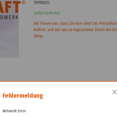
101156212
Sofort lieferbar
Wir freuen uns, dass Sie hier sind! Um Preisinfo
höflich, sich bei uns zu registrieren. Durch die E
Shop.
Fehlermeldung
Network Error