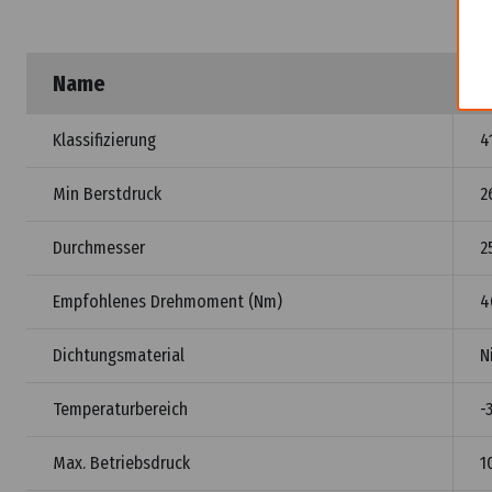
Name
W
Klassifizierung
4
Min Berstdruck
2
Durchmesser
2
Empfohlenes Drehmoment (Nm)
4
Dichtungsmaterial
N
Temperaturbereich
-
Max. Betriebsdruck
1