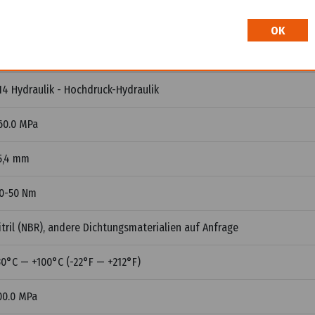
OK
ert
14 Hydraulik - Hochdruck-Hydraulik
60.0 MPa
5,4 mm
0-50 Nm
itril (NBR), andere Dichtungsmaterialien auf Anfrage
30°C — +100°C (-22°F — +212°F)
00.0 MPa