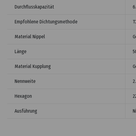
Durchflusskapazität
6
Empfohlene Dichtungsmethode
T
Material Nippel
G
Länge
5
Material Kupplung
G
Nennweite
2
Hexagon
2
Ausführung
N