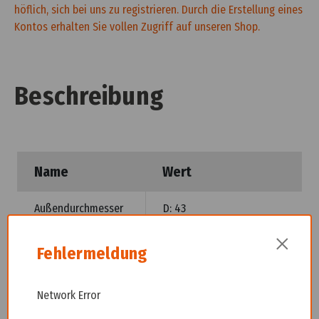
höflich, sich bei uns zu registrieren. Durch die Erstellung eines
Kontos erhalten Sie vollen Zugriff auf unseren Shop.
Beschreibung
Name
Wert
Außendurchmesser
D: 43
×
equipmentof
78811019
Fehlermeldung
Network Error