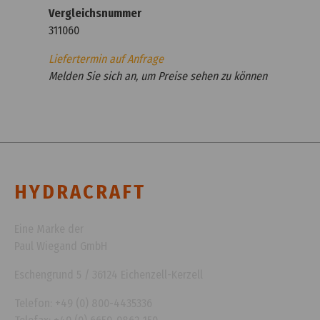
Vergleichsnummer
311060
Liefertermin auf Anfrage
Melden Sie sich an, um Preise sehen zu können
HYDRACRAFT
Eine Marke der
Paul Wiegand GmbH
Eschengrund 5 / 36124 Eichenzell-Kerzell
Telefon: +49 (0) 800-4435336