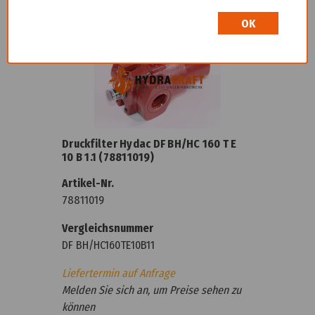
Artikel ist Komponente von
OK
Druckfilter Hydac DF BH/HC 160 T E
10 B 1.1 (78811019)
Artikel-Nr.
78811019
Vergleichsnummer
DF BH/HC160TE10B11
Liefertermin auf Anfrage
Melden Sie sich an, um Preise sehen zu
können