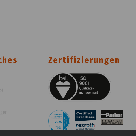
ches
Zertifizierungen
p)
ngen