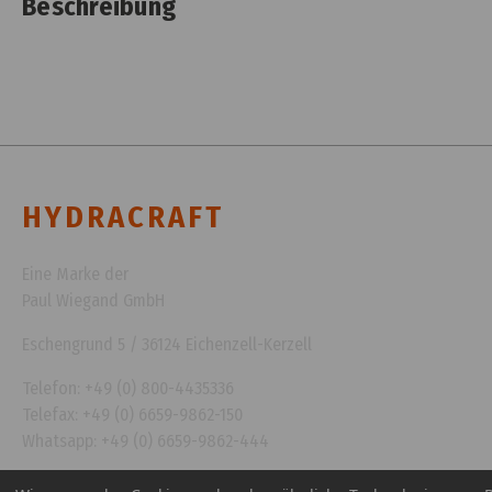
Beschreibung
HYDRACRAFT
Eine Marke der
Paul Wiegand GmbH
Eschengrund 5 / 36124 Eichenzell-Kerzell
Telefon: +49 (0) 800-4435336
Telefax: +49 (0) 6659-9862-150
Whatsapp: +49 (0) 6659-9862-444
info@hydracraft.de