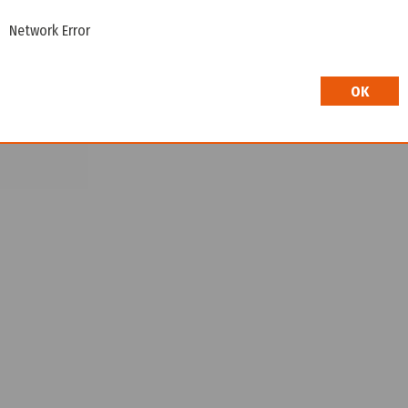
199501785
Network Error
Liefertermin auf Anfrage
Wir freuen uns, dass Sie hier sind! Um Preisinfo
OK
höflich, sich bei uns zu registrieren. Durch die E
Shop.