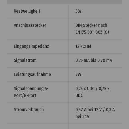
Restwelligkeit
5%
Anschlussstecker
DIN Stecker nach
EN175-301-803 (G)
Eingangsimpedanz
12 kOHM
Signalstrom
0,25 mA bis 0,70 mA
Leistungsaufnahme
7W
Signalspannung A-
0,25 x UDC / 0,75 x
Port/B-Port
UDC
Stromverbrauch
0,57 A bei 12 V / 0,3 A
bei 24V