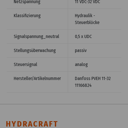
Netzspannung
11 VDC-32 VDC
Klassifizierung
Hydraulik -
Steuerblöcke
Signalspannung_neutral
0,5 x UDC
Stellungsüberwachung
passiv
Steuersignal
analog
Hersteller/Artikelnummer
Danfoss PVEH 11-32
11166824
HYDRACRAFT