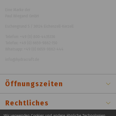
Eine Marke der
Paul Wiegand GmbH
Eschengrund 5 / 36124 Eichenzell-Kerzell
Telefon: +49 (0) 800-4435336
Telefax: +49 (0) 6659-9862-150
Whatsapp: +49 (0) 6659-9862-444
info@hydracraft.de
Öffnungszeiten
Rechtliches
Wir verwenden Cookies und andere ähnliche Technologien,