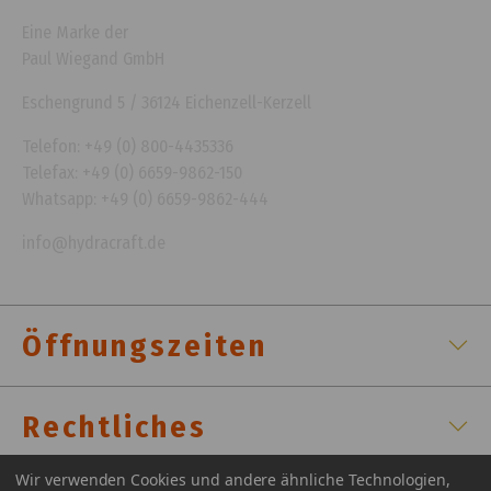
Eine Marke der
Paul Wiegand GmbH
Eschengrund 5 / 36124 Eichenzell-Kerzell
Telefon: +49 (0) 800-4435336
Telefax: +49 (0) 6659-9862-150
Whatsapp: +49 (0) 6659-9862-444
info@hydracraft.de
Öffnungszeiten
Rechtliches
Wir verwenden Cookies und andere ähnliche Technologien,